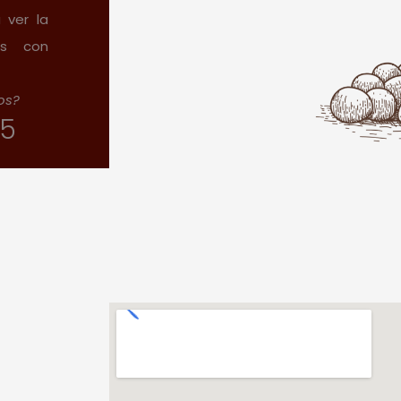
 ver la
es con
tos?
25