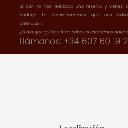
Si aún no has realizado una reserva y vienes a
bodega te recomendamos que nos avis
antelación.
¿El día que quieres ir no sabes si estaremos abier
Llámanos: +34 607 60 19 