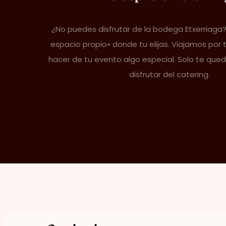
¿No puedes disfrutar de la bodega Etxerriaga
espacio propio» donde tu elijas. Viajamos por 
hacer de tu evento algo especial. Solo te que
disfrutar del catering.