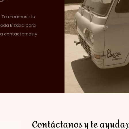
? Te creamos «tu
toda Bizkaia para
da contactarnos y
Contáctanos y te ayuda