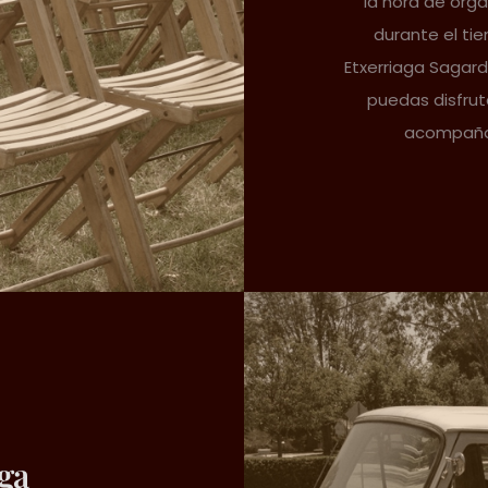
la hora de orga
durante el tie
Etxerriaga Sagar
puedas disfrut
acompañad
ga